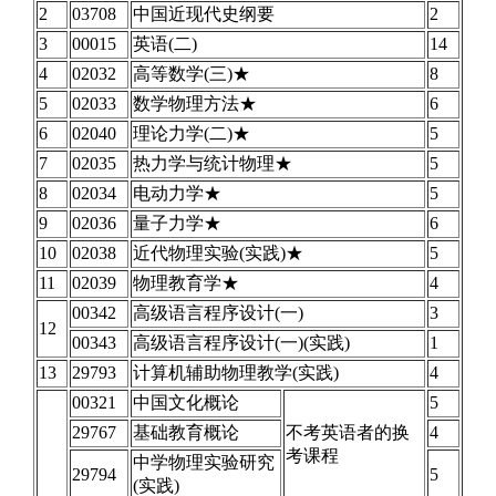
2
03708
中国近现代史纲要
2
3
00015
英语(二)
14
4
02032
高等数学(三)★
8
5
02033
数学物理方法★
6
6
02040
理论力学(二)★
5
7
02035
热力学与统计物理★
5
8
02034
电动力学★
5
9
02036
量子力学★
6
10
02038
近代物理实验(实践)★
5
11
02039
物理教育学★
4
00342
高级语言程序设计(一)
3
12
00343
高级语言程序设计(一)(实践)
1
13
29793
计算机辅助物理教学(实践)
4
00321
中国文化概论
5
29767
基础教育概论
不考英语者的换
4
考课程
中学物理实验研究
29794
5
(实践)