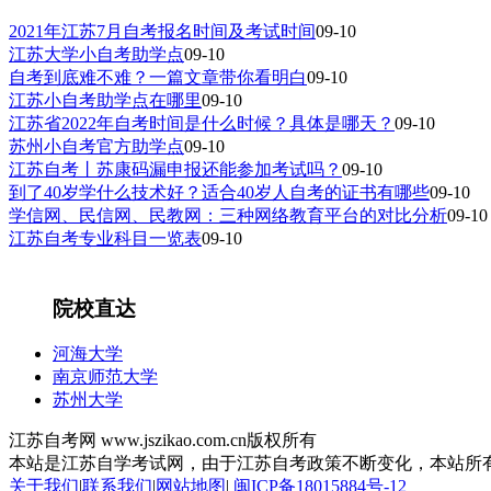
2021年江苏7月自考报名时间及考试时间
09-10
江苏大学小自考助学点
09-10
自考到底难不难？一篇文章带你看明白
09-10
江苏小自考助学点在哪里
09-10
江苏省2022年自考时间是什么时候？具体是哪天？
09-10
苏州小自考官方助学点
09-10
江苏自考丨苏康码漏申报还能参加考试吗？
09-10
到了40岁学什么技术好？适合40岁人自考的证书有哪些
09-10
学信网、民信网、民教网：三种网络教育平台的对比分析
09-10
江苏自考专业科目一览表
09-10
院校直达
河海大学
南京师范大学
苏州大学
江苏自考网 www.jszikao.com.cn版权所有
本站是江苏自学考试网，由于江苏自考政策不断变化，本站所
关于我们
|
联系我们
|
网站地图
|
闽ICP备18015884号-12