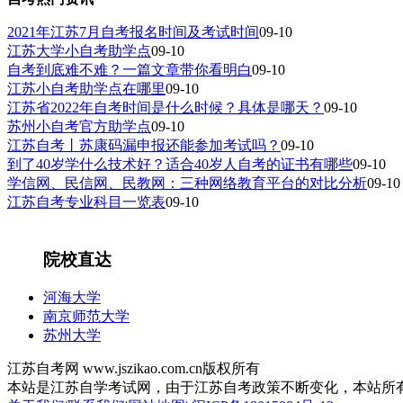
2021年江苏7月自考报名时间及考试时间
09-10
江苏大学小自考助学点
09-10
自考到底难不难？一篇文章带你看明白
09-10
江苏小自考助学点在哪里
09-10
江苏省2022年自考时间是什么时候？具体是哪天？
09-10
苏州小自考官方助学点
09-10
江苏自考丨苏康码漏申报还能参加考试吗？
09-10
到了40岁学什么技术好？适合40岁人自考的证书有哪些
09-10
学信网、民信网、民教网：三种网络教育平台的对比分析
09-10
江苏自考专业科目一览表
09-10
院校直达
河海大学
南京师范大学
苏州大学
江苏自考网 www.jszikao.com.cn版权所有
本站是江苏自学考试网，由于江苏自考政策不断变化，本站所