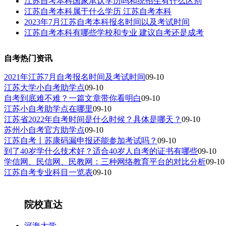
江苏自考本科国家承认学历吗和统招生有什么区别
江苏自考本科属于什么学历 江苏自考本科
2023年7月江苏自考本科报名时间以及考试时间
江苏自考本科有哪些学校和专业 建议自考还是成考
自考热门资讯
2021年江苏7月自考报名时间及考试时间
09-10
江苏大学小自考助学点
09-10
自考到底难不难？一篇文章带你看明白
09-10
江苏小自考助学点在哪里
09-10
江苏省2022年自考时间是什么时候？具体是哪天？
09-10
苏州小自考官方助学点
09-10
江苏自考丨苏康码漏申报还能参加考试吗？
09-10
到了40岁学什么技术好？适合40岁人自考的证书有哪些
09-10
学信网、民信网、民教网：三种网络教育平台的对比分析
09-10
江苏自考专业科目一览表
09-10
院校直达
河海大学